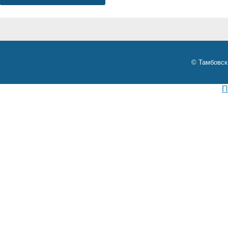
© Тамбовск
П