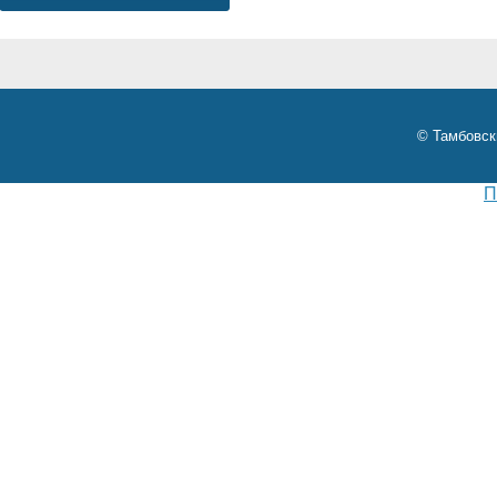
© Тамбовск
П