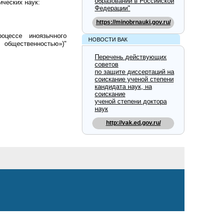
образовании в Российской
ических наук:
Федерации"
https://minobrnauki.gov.ru/
оцессе иноязычного
НОВОСТИ ВАК
 общественностью»)"
Перечень действующих
советов
по защите диссертаций на
соискание ученой степени
кандидата наук, на
соискание
ученой степени доктора
наук
http://vak.ed.gov.ru/