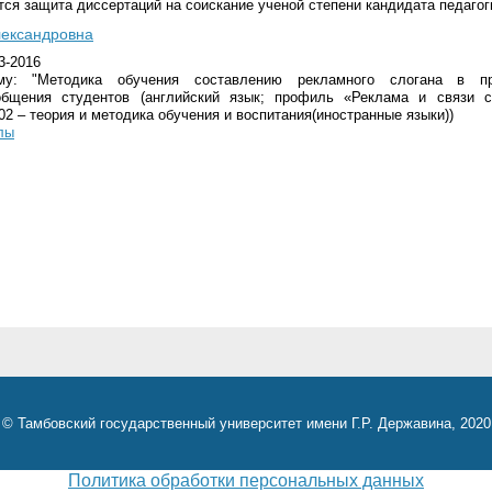
тся защита диссертаций на соискание ученой степени кандидата педагог
лександровна
3-2016
му: "Методика обучения составлению рекламного слогана в пр
общения студентов (английский язык; профиль «Реклама и связи с
02 – теория и методика обучения и воспитания(иностранные языки))
лы
© Тамбовский государственный университет имени Г.Р. Державина, 2020
Политика обработки персональных данных