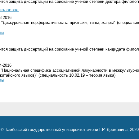
ится защита диссертаций на соискание ученой степени доктора филолог
колаевна
3-2016
 "Дискурсивная перформативность: признаки, типы, жанры" (специально
лы
ится защита диссертаций на соискание ученой степени кандидата филол
4-2016
 "Национальная специфика ассоциативной лакунарности в межкультурно
китайского языков)" (специальность 10.02.19 – теория языка)
лы
© Тамбовский государственный университет имени Г.Р. Державина, 2020