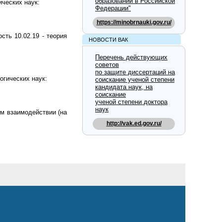
образовании в Российской
ических наук:
Федерации"
https://minobrnauki.gov.ru/
сть 10.02.19 - теория
НОВОСТИ ВАК
Перечень действующих
советов
по защите диссертаций на
огических наук:
соискание ученой степени
кандидата наук, на
соискание
ученой степени доктора
наук
м взаимодействии (на
http://vak.ed.gov.ru/