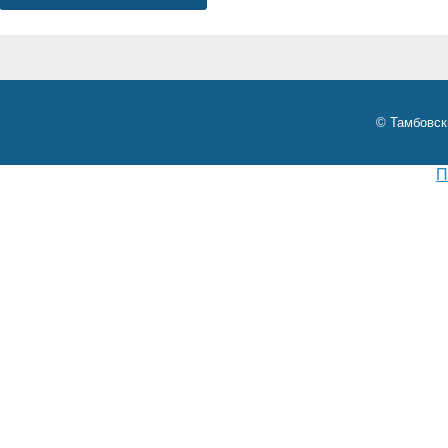
© Тамбовск
П