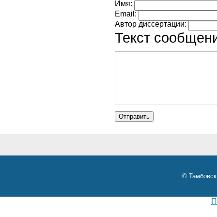
Имя:
Email:
Автор диссертации:
Текст сообщени
© Тамбовск
П