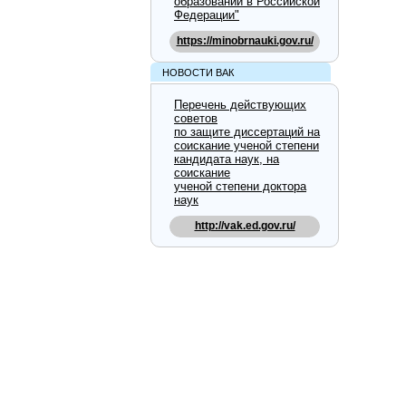
образовании в Российской
Федерации"
https://minobrnauki.gov.ru/
НОВОСТИ ВАК
Перечень действующих
советов
по защите диссертаций на
соискание ученой степени
кандидата наук, на
соискание
ученой степени доктора
наук
http://vak.ed.gov.ru/