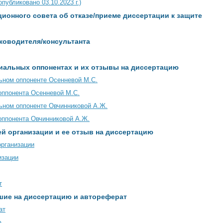
публиковано 03.10.2023 г.)
ионного совета об отказе/приеме диссертации к защите
ководителя/консультанта
иальных оппонентах и их отзывы на диссертацию
ьном оппоненте Осенневой М.С.
оппонента Осенневой М.С.
ьном оппоненте Овчинниковой А.Ж.
оппонента Овчинниковой А.Ж.
й организации и ее отзыв на диссертацию
организации
изации
т
шие на диссертацию и автореферат
ат
ю