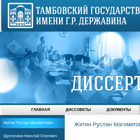
ГЛАВНАЯ
ДИССОВЕТЫ
ДОКУМЕНТЫ
Житин Руслан Магометович
Житин Руслан Магомето
Щупленков Николай Олегович