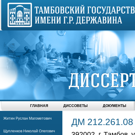
ГЛАВНАЯ
ДИССОВЕТЫ
ДОКУМЕНТЫ
Житин Руслан Магометович
ДМ 212.261.08 
Щупленков Николай Олегович
392002, г. Тамбов,