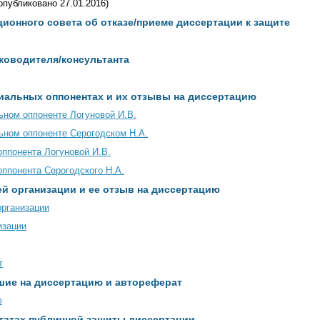
опубликовано 27.01.2016)
ионного совета об отказе/приеме диссертации к защите
ководителя/консультанта
иальных оппонентах и их отзывы на диссертацию
ном оппоненте Логуновой И.В.
ьном оппоненте Серогодском Н.А.
ппонента Логуновой И.В.
ппонента Серогодского Н.А.
й организации и ее отзыв на диссертацию
организации
изации
т
шие на диссертацию и автореферат
ю
татах публичной защиты диссертации