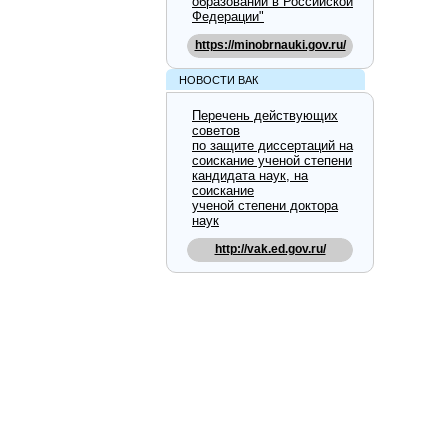
образовании в Российской
Федерации"
https://minobrnauki.gov.ru/
НОВОСТИ ВАК
Перечень действующих
советов
по защите диссертаций на
соискание ученой степени
кандидата наук, на
соискание
ученой степени доктора
наук
http://vak.ed.gov.ru/