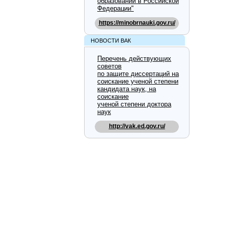
образовании в Российской
Федерации"
https://minobrnauki.gov.ru/
НОВОСТИ ВАК
Перечень действующих
советов
по защите диссертаций на
соискание ученой степени
кандидата наук, на
соискание
ученой степени доктора
наук
http://vak.ed.gov.ru/