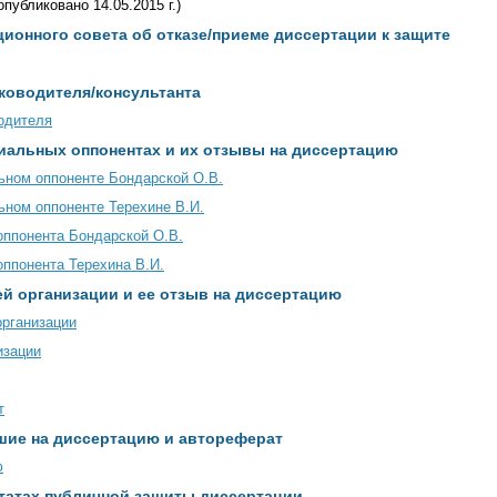
опубликовано 14.05.2015 г.)
ионного совета об отказе/приеме диссертации к защите
ководителя/консультанта
одителя
иальных оппонентах и их отзывы на диссертацию
ьном оппоненте Бондарской О.В.
ном оппоненте Терехине В.И.
оппонента Бондарской О.В.
ппонента Терехина В.И.
й организации и ее отзыв на диссертацию
организации
изации
т
шие на диссертацию и автореферат
ю
татах публичной защиты диссертации