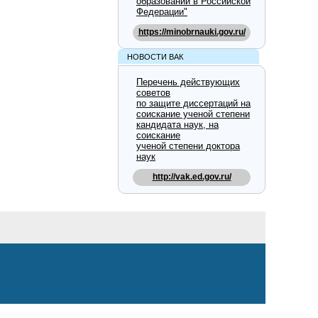
образовании в Российской
Федерации"
https://minobrnauki.gov.ru/
НОВОСТИ ВАК
Перечень действующих
советов
по защите диссертаций на
соискание ученой степени
кандидата наук, на
соискание
ученой степени доктора
наук
http://vak.ed.gov.ru/