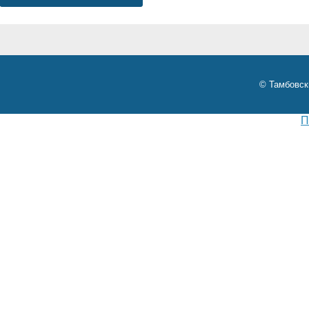
© Тамбовск
П